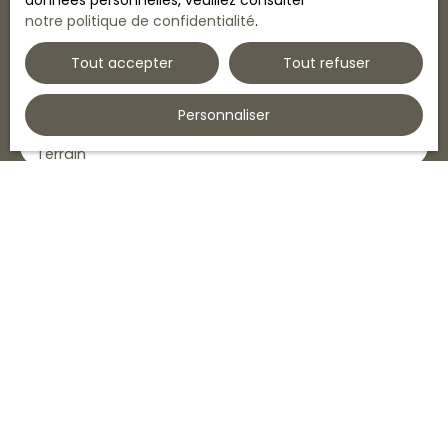
données personnelles, veuillez consulter
notre politique de confidentialité
.
Email
Tout accepter
Tout refuser
Type d'offre
Vente
Personnaliser
Type de bien
Terrain
Localisation
Budget max (€)
Surface min (m²)
J'accepte le traitement de mes données
personnelles conformément au RGPD. Si vous ne
souhaitez pas faire l'objet de prospection
commerciale par voie téléphonique, vous pouvez
vous inscrire gratuitement sur la liste d'opposition