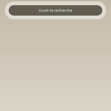
Ouvrir la recherche
Type d'offre
Vente
Type de bien
Terrain
Localisation
Budget max (€)
Surface min (m²)
Rechercher