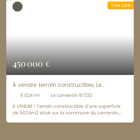
Très rare
450 000
€
À vendre terrain constructible, Le
Lamentin
5 024
m²
Le Lamentin 97232
À VENDRE ! Terrain constructible d’une superficie
de 5024m2 situé sur la commune du Lamentin,
secteur Becouya, entre Pelletier et Le Robert Le
bien se situe en zone : UH5 Hauteur construction
autorisée : 6 mètres Emprise au sol : 25%
Assainissement individuel à prévoir Prix : 450 000