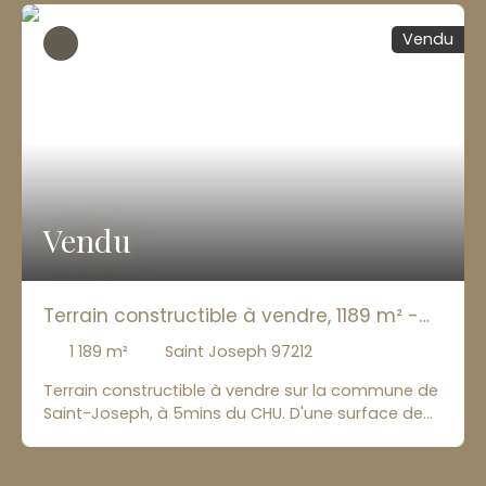
euros FAI Pour plus d’information, contactez
Vendu
l’agence Entre-deux-Ô Immo
Vendu
Terrain constructible à vendre, 1189 m² -
Saint Joseph 97212
1 189
m²
Saint Joseph 97212
Terrain constructible à vendre sur la commune de
Saint-Joseph, à 5mins du CHU. D'une surface de
1189m2, ce terrain offre une emprise au sol de
297m2. En construisant votre maison individuelle
sur ce terrain, vous bénéficierez d'une vue sur la