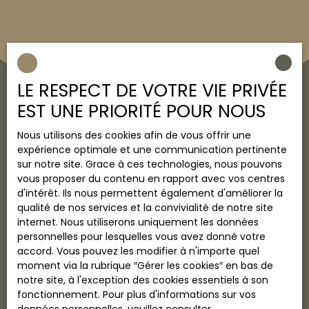
En construisant votre maison individuelle sur ce
terrain, vous bénéficierez d'une vue panoramique
sur la baie de Fort-de-France. Prix : 185 000 euros
honoraires d'agence inclus - 8,5% d'honoraires à
charge acquéreur Terrains rares dans le secteur,
affaire à saisir rapidement ! Pour plus
LE RESPECT DE VOTRE VIE PRIVÉE
d'informations, contactez Entre-deux-Ô Immo au
EST UNE PRIORITÉ POUR NOUS
0695 90 73 77
Nous utilisons des cookies afin de vous offrir une
expérience optimale et une communication pertinente
Vous ne trouvez pas
sur notre site. Grace à ces technologies, nous pouvons
vous proposer du contenu en rapport avec vos centres
la propriété de vos rêves ?
d'intérêt. Ils nous permettent également d'améliorer la
qualité de nos services et la convivialité de notre site
internet. Nous utiliserons uniquement les données
Ne manquez plus aucun bien correspondant à votre
personnelles pour lesquelles vous avez donné votre
recherche en vous inscrivant à notre alerte mail !
accord. Vous pouvez les modifier à n'importe quel
moment via la rubrique ″Gérer les cookies″ en bas de
Prénom
notre site, à l'exception des cookies essentiels à son
fonctionnement. Pour plus d'informations sur vos
Nom