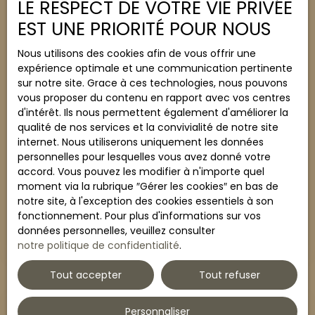
LE RESPECT DE VOTRE VIE PRIVÉE
avec 3 places de stationnement : 2 places
EST UNE PRIORITÉ POUR NOUS
couvertes et 1 place aérienne. Un emplacement
pratique, un cadre verdoyant et une configuration
Nous utilisons des cookies afin de vous offrir une
fonctionnelle, à proximité immédiate de toutes les
expérience optimale et une communication pertinente
commodités. Prix de vente : 166 000 € (Honoraires
sur notre site. Grace à ces technologies, nous pouvons
à la charge du vendeur)Charges de copropriété :
196 000
€
vous proposer du contenu en rapport avec vos centres
environ 120 € / moisTaxe foncière : 2 333 € Pour
d'intérêt. Ils nous permettent également d'améliorer la
plus d’informations ou pour organiser une visite,
qualité de nos services et la convivialité de notre site
contactez votre agence Entre deux Ô immo.
internet. Nous utiliserons uniquement les données
À vendre T2 L'étang Z'abricots
personnelles pour lesquelles vous avez donné votre
2
pièces
44.68
m²
accord. Vous pouvez les modifier à n'importe quel
moment via la rubrique ″Gérer les cookies″ en bas de
Fort-de-France 97200
notre site, à l'exception des cookies essentiels à son
fonctionnement. Pour plus d'informations sur vos
À VENDRE ! Vous souhaitez investir sur L'étang
données personnelles, veuillez consulter
Z'abricots ? Venez découvrir cet appartement de
notre politique de confidentialité
.
type T2 situé au sein d’une copropriété sécurisée
construite en 2020 Vous serez accueillis dans une
Tout accepter
Tout refuser
entrée menant à un séjour avec cuisine ouverte
aménagée Un couloir dessert une chambre
climatisée avec placards, et une salle d’eau
Personnaliser