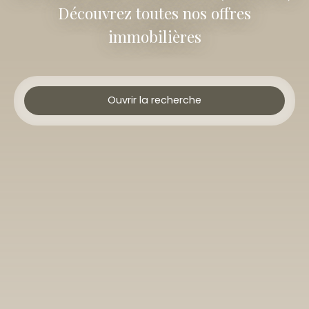
Découvrez toutes nos offres
immobilières
Ouvrir la recherche
Type d'offre
Vente
Type de bien
Appartement
Localisation
Fort-de-France (97200)
Budget max (€)
Surface min (m²)