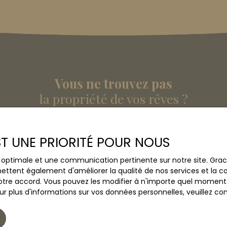
Vous ne trouvez pas
la propriété de vos rêves ?
s aucun bien correspondant à votre recherche en vous ins
EST UNE PRIORITÉ POUR NOUS
Nom
Email
ce optimale et une communication pertinente sur notre site. Gr
ettent également d'améliorer la qualité de nos services et la con
tre accord. Vous pouvez les modifier à n'importe quel moment via
Type de bien
Localisation
Appartement
r plus d'informations sur vos données personnelles, veuillez co
(€)
Surface min (m²)
Pièces min