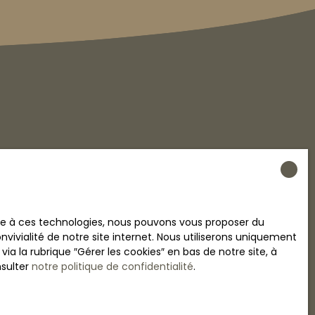
crivant à notre
ace à ces technologies, nous pouvons vous proposer du
vivialité de notre site internet. Nous utiliserons uniquement
 la rubrique ″Gérer les cookies″ en bas de notre site, à
Évry-Courcouronnes (91000)
nsulter
notre politique de confidentialité
.