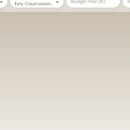
Budget max (€)
S
Évry-Courcouronnes (91000)