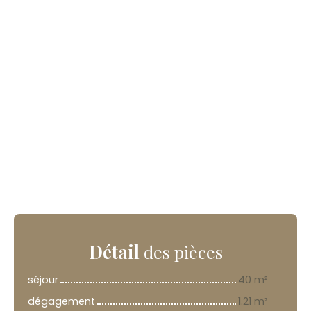
Détail
des pièces
séjour
40 m²
dégagement
1.21 m²