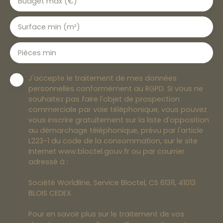
Budget max (€)
Surface min (m²)
Pièces min
J'accepte le traitement de mes données
personnelles conformément au RGPD. Si vous ne
souhaitez pas faire l'objet de prospection
commerciale par voie téléphonique, vous pouvez
vous inscrire gratuitement sur la liste d'opposition
au démarchage téléphonique, prévu par l'article
L223-1 du code de la consommation, sur le site
Internet www.bloctel.gouv.fr ou par courrier
adressé à :
Société Worldline, Service Bloctel, CS 61311, 41013
BLOIS CEDEX.
Pour en savoir plus sur le traitement de vos