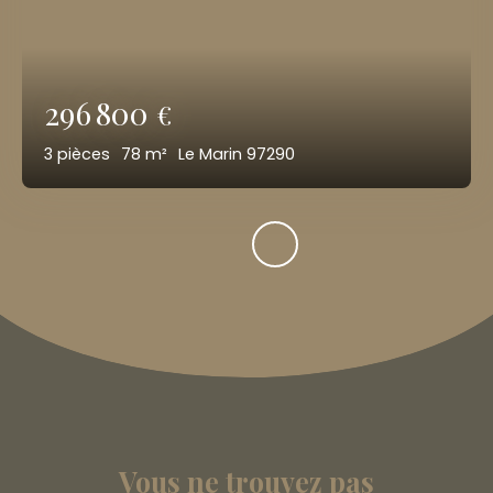
296 800
€
3
pièces
78
m²
Le Marin 97290
Vous ne trouvez pas