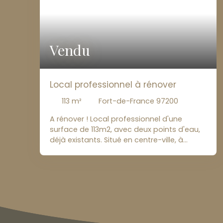
Vendu
Local professionnel à rénover
113
m²
Fort-de-France 97200
A rénover ! Local professionnel d'une
surface de 113m2, avec deux points d'eau,
déjà existants. Situé en centre-ville, à
proximité de la cour Périnon. A visiter
rapidement