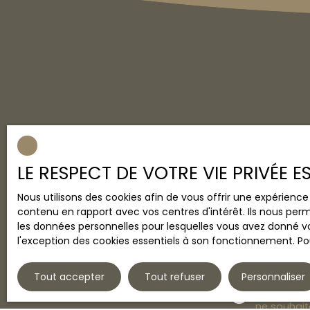
Ne manquez plu
alerte mail !
LE RESPECT DE VOTRE VIE PRIVÉE 
Prénom
Nous utilisons des cookies afin de vous offrir une expérien
contenu en rapport avec vos centres d'intérêt. Ils nous perm
Type d'offre
Vente
les données personnelles pour lesquelles vous avez donné vo
l'exception des cookies essentiels à son fonctionnement. Pou
Budget max 
Tout accepter
Tout refuser
Personnaliser
J'accepte 
ne souhait