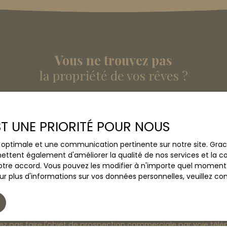
Vous ne trouvez pas
la propriété de vos rêves ?
s aucun bien correspondant à votre recherche en vous ins
EST UNE PRIORITÉ POUR NOUS
Nom
Email
ce optimale et une communication pertinente sur notre site. Gr
ettent également d'améliorer la qualité de nos services et la con
Type de bien
Localisatio
Immobilier Pro
tre accord. Vous pouvez les modifier à n'importe quel moment via
r plus d'informations sur vos données personnelles, veuillez co
(€)
Surface min (m²)
le traitement de mes données personnelles conformément au
ez pas faire l'objet de prospection commerciale par voie tél