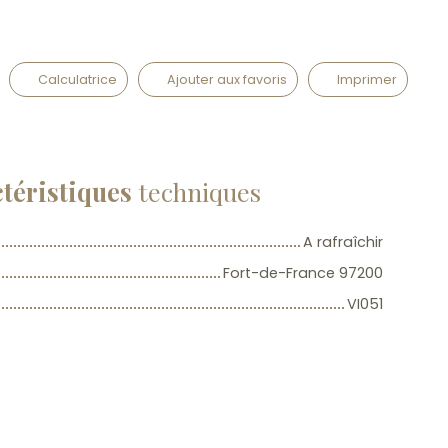
Calculatrice
Ajouter aux favoris
Imprimer
téristiques
techniques
A rafraîchir
Fort-de-France 97200
VI051