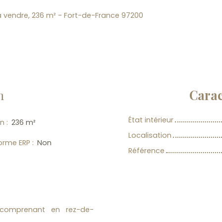
 vendre, 236 m² - Fort-de-France 97200
n
Carac
État intérieur
in
:
236
m²
Localisation
orme ERP
:
Non
Référence
 comprenant en rez-de-