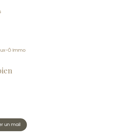
s
deux-Ô Immo
bien
r un mail