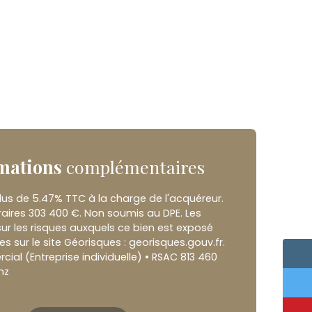
mations
complémentaires
lus de 5.47% TTC à la charge de l'acquéreur.
raires 303 400 €. Non soumis au DPE. Les
ur les risques auxquels ce bien est exposé
es sur le site Géorisques : georisques.gouv.fr.
al (Entreprise individuelle) • RSAC 813 460
nz