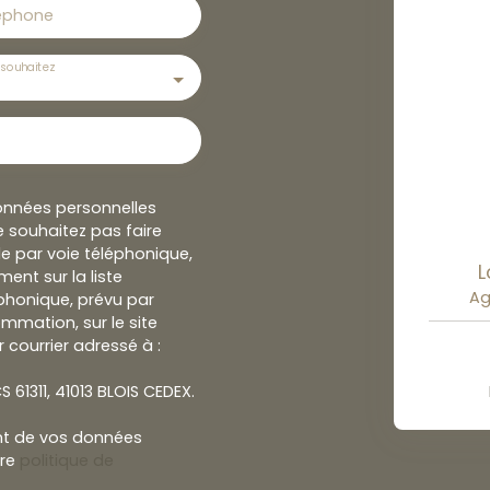
éphone
souhaitez
onnées personnelles
 souhaitez pas faire
e par voie téléphonique,
L
ent sur la liste
Ag
honique, prévu par
ommation, sur le site
 courrier adressé à :
S 61311, 41013 BLOIS CEDEX.
ent de vos données
tre
politique de