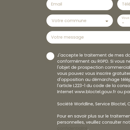
Email
Tél
Vous 
Votre commune
-
Votre message
J'accepte le traitement de mes d
conformément au RGPD. Si vous ne
l'objet de prospection commercial
vous pouvez vous inscrire gratuitem
d'opposition au démarchage télép
l'article L223-1 du code de la cons
Internet www.bloctel.gouv.fr ou par
Société Worldline, Service Bloctel, C
Pour en savoir plus sur le traitem
personnelles, veuillez consulter no
confidentialité
.