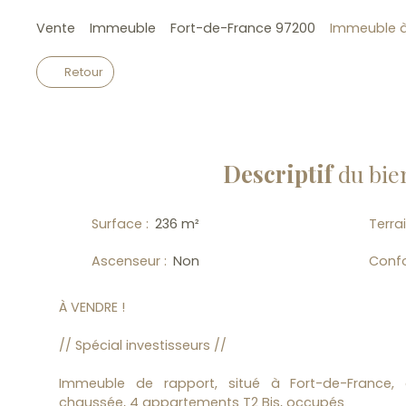
Vente
Immeuble
Fort-de-France 97200
Immeuble à
Retour
Descriptif
du bie
Surface
:
236
m²
Terra
Ascenseur
:
Non
Conf
À VENDRE !
// Spécial investisseurs //
Immeuble de rapport, situé à Fort-de-France,
chaussée, 4 appartements T2 Bis, occupés