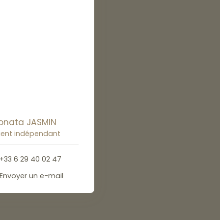
onata JASMIN
ent indépendant
+33 6 29 40 02 47
Envoyer un e-mail