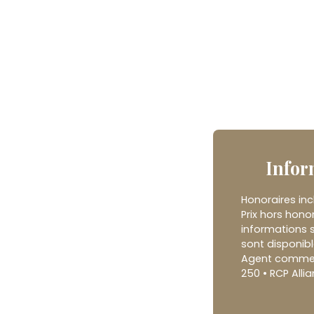
Infor
Honoraires inc
Prix hors hono
informations s
sont disponibl
Agent commerci
250 • RCP Allia