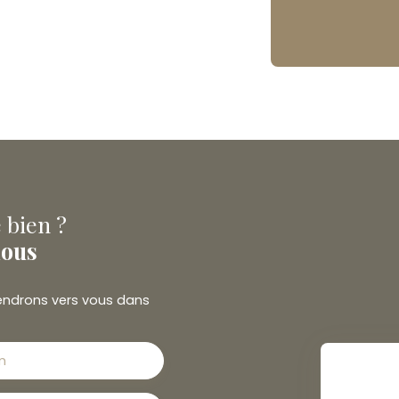
 bien ?
nous
viendrons vers vous dans
m