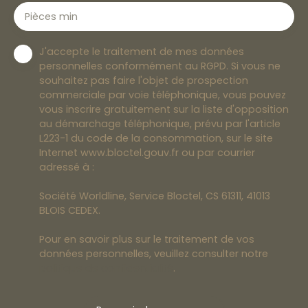
Pièces min
J'accepte le traitement de mes données
personnelles conformément au RGPD. Si vous ne
souhaitez pas faire l'objet de prospection
commerciale par voie téléphonique, vous pouvez
vous inscrire gratuitement sur la liste d'opposition
au démarchage téléphonique, prévu par l'article
L223-1 du code de la consommation, sur le site
Internet www.bloctel.gouv.fr ou par courrier
adressé à :
Société Worldline, Service Bloctel, CS 61311, 41013
BLOIS CEDEX.
Pour en savoir plus sur le traitement de vos
données personnelles, veuillez consulter notre
politique de confidentialité
.