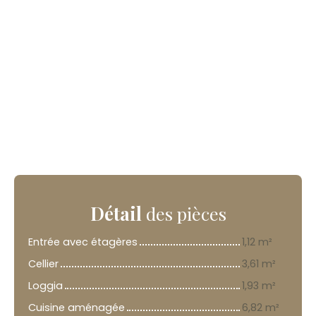
Détail
des pièces
Entrée avec étagères
1,12 m²
Cellier
3,61 m²
Loggia
1,93 m²
Cuisine aménagée
6,82 m²