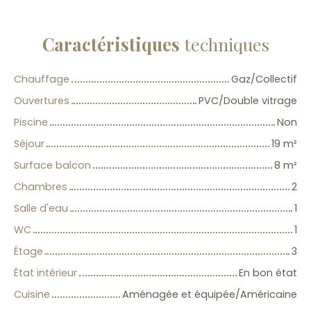
Caractéristiques
techniques
Chauffage
Gaz/Collectif
Ouvertures
PVC/Double vitrage
Piscine
Non
Séjour
19
m²
Surface balcon
8
m²
Chambres
2
Salle d'eau
1
WC
1
Étage
3
État intérieur
En bon état
Cuisine
Aménagée et équipée/Américaine