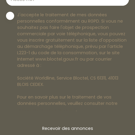
J'accepte le traitement de mes données
personnelles conformément au RGPD. Si vous ne
souhaitez pas faire l'objet de prospection
commerciale par voie téléphonique, vous pouvez
vous inscrire gratuitement sur la liste d'opposition
au démarchage téléphonique, prévu par l'article
L223-1 du code de la consommation, sur le site
Internet www.bloctel.gouv.fr ou par courrier
adressé à :
Société Worldline, Service Bloctel, CS 61311, 41013
BLOIS CEDEX.
Pour en savoir plus sur le traitement de vos
données personnelles, veuillez consulter notre
politique de confidentialité
.
Recevoir des annonces