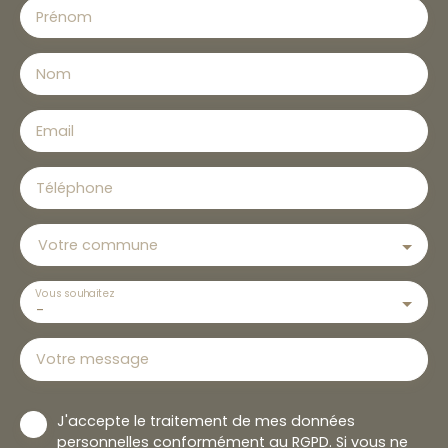
Prénom
Nom
Email
Téléphone
Votre commune
Vous souhaitez
-
Votre message
J'accepte le traitement de mes données
personnelles conformément au RGPD. Si vous ne