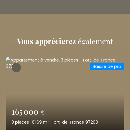
Vous apprécierez
également
Baisse de prix
165 000
€
3
pièces
61.69
m²
Fort-de-France 97200