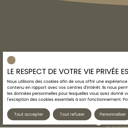
une pièce principale, une cuisine meublée
et équipée, et une salle d'eau Cet
ensemble est complété d'un balcon
Appartement équipé de la fibre optique
Disponibilité : 1er Janvier 2024 Loyer : 650
euros/mois (Eau et électricité à charge
locataire) 597,63 euros HC + 32 euros -
Provisions pour charges de copropriété +
20,37 euros - Complément de loyer -
Balcon Dépôt de garantie : 1195 euros
Ne manquez plu
Honoraires d'agence : 332 euros TTC Pour
alerte mail !
plus d'information, contactez l'agence
LE RESPECT DE VOTRE VIE PRIVÉE 
Entre-deux-Ô ImmO
Prénom
Nous utilisons des cookies afin de vous offrir une expérien
contenu en rapport avec vos centres d'intérêt. Ils nous perm
Type d'offre
Location
les données personnelles pour lesquelles vous avez donné vo
l'exception des cookies essentiels à son fonctionnement. Pou
Loyer max (€
Tout accepter
Tout refuser
Personnaliser
J'accepte 
ne souhait