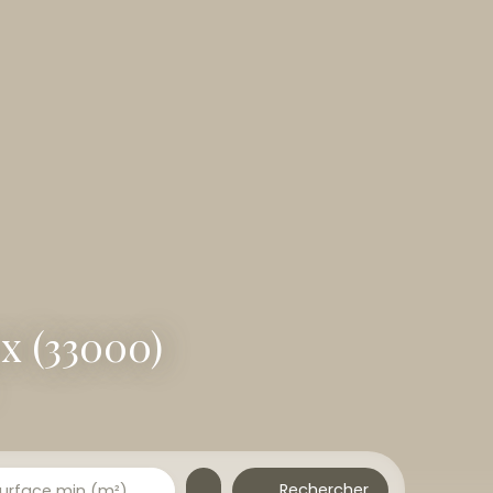
x (33000)
Rechercher
urface min (m²)