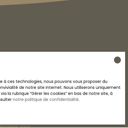
crivant à notre
ace à ces technologies, nous pouvons vous proposer du
vivialité de notre site internet. Nous utiliserons uniquement
33000)
 la rubrique ″Gérer les cookies″ en bas de notre site, à
nsulter
notre politique de confidentialité
.
 RGPD. Si vous
éphonique, vous