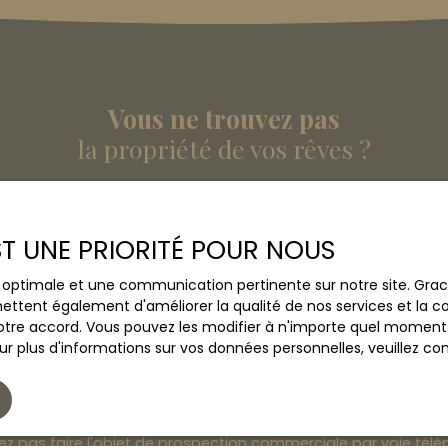
Vous ne trouvez pas
la propriété de vos rêves ?
s aucun bien correspondant à votre recherche en vous ins
EST UNE PRIORITÉ POUR NOUS
Nom
Email
ce optimale et une communication pertinente sur notre site. Gr
ettent également d'améliorer la qualité de nos services et la con
Type de bien
Localisation
Appartement
Bordeaux (
tre accord. Vous pouvez les modifier à n'importe quel moment via
r plus d'informations sur vos données personnelles, veuillez co
/mois)
Surface min (m²)
Pièces min
le traitement de mes données personnelles conformément au
ez pas faire l'objet de prospection commerciale par voie tél