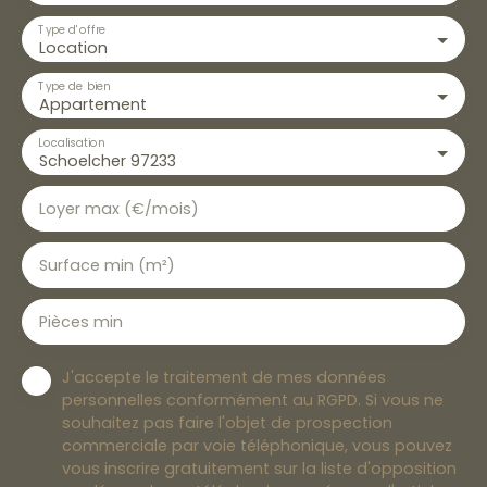
Type d'offre
Location
Type de bien
Appartement
Localisation
Schoelcher 97233
Loyer max (€/mois)
Surface min (m²)
Pièces min
J'accepte le traitement de mes données
personnelles conformément au RGPD. Si vous ne
souhaitez pas faire l'objet de prospection
commerciale par voie téléphonique, vous pouvez
vous inscrire gratuitement sur la liste d'opposition