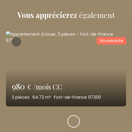
Vous apprécierez
également
Nouveauté
980
€ /mois CC
3
pièces
64.72
m²
Fort-de-France 97200