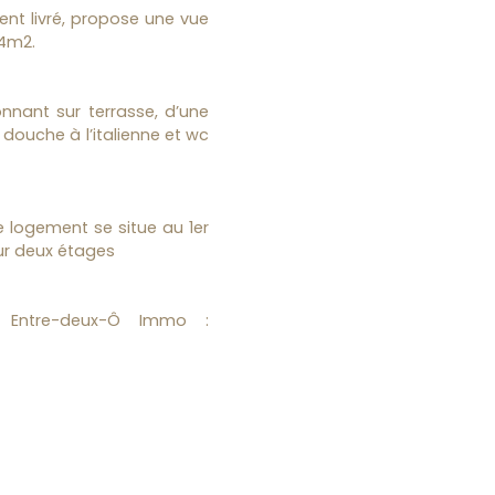
nt livré, propose une vue
14m2.
nnant sur terrasse, d’une
douche à l’italienne et wc
e logement se situe au 1er
ur deux étages
ce Entre-deux-Ô Immo :