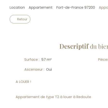
Location
Appartement
Fort-de-France 97200
Appa
Retour
Descriptif
du bie
Surface
:
57
m²
Pièce
Ascenseur
:
Oui
A LOUER !
Appartement de type T2 à louer à Redoute