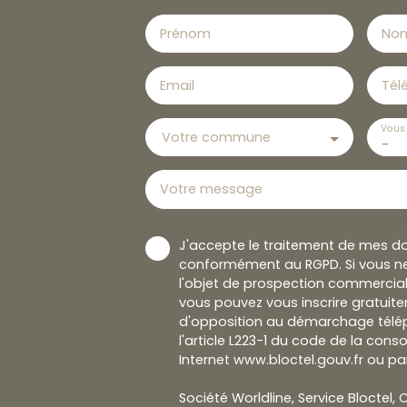
Prénom
No
Email
Tél
Vous 
Votre commune
-
Votre message
J'accepte le traitement de mes d
conformément au RGPD. Si vous ne
l'objet de prospection commercial
vous pouvez vous inscrire gratuitem
d'opposition au démarchage télép
l'article L223-1 du code de la cons
Internet www.bloctel.gouv.fr ou par
Société Worldline, Service Bloctel, C