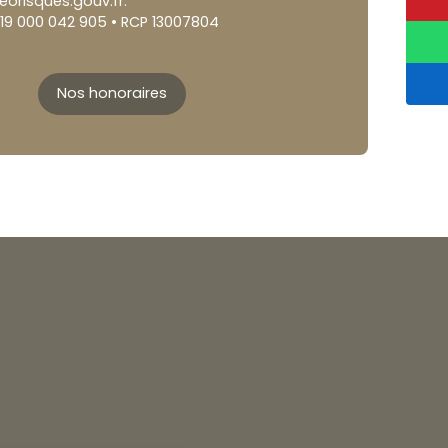
eorisques.gouv.fr.
019 000 042 905 • RCP 13007804
Nos honoraires