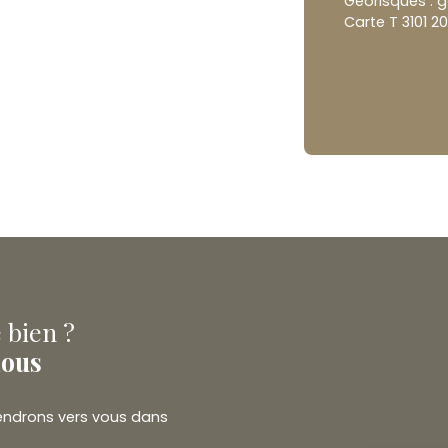
Géorisques : g
Carte T 3101 2
 bien ?
nous
viendrons vers vous dans