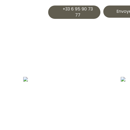
+33 6 95 90 73
Envoye
77