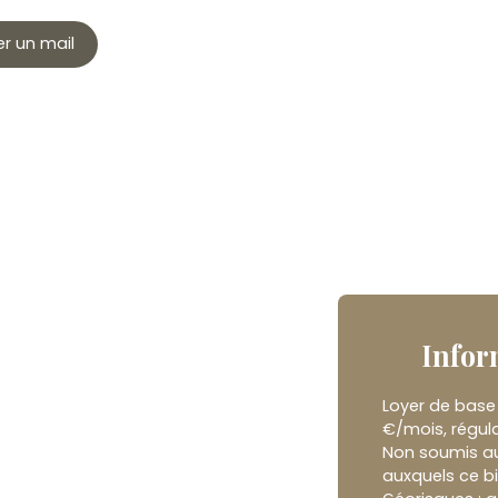
r un mail
Infor
Loyer de base
€/mois, régula
Non soumis au 
auxquels ce bi