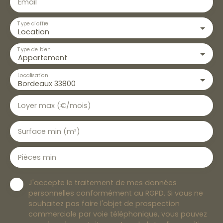
Email
Type d'offre
Location
Type de bien
Appartement
Localisation
Bordeaux 33800
Loyer max (€/mois)
Surface min (m²)
Pièces min
J'accepte le traitement de mes données
personnelles conformément au RGPD. Si vous ne
souhaitez pas faire l'objet de prospection
commerciale par voie téléphonique, vous pouvez