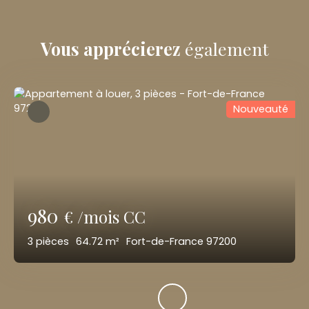
Vous apprécierez
également
Nouveauté
980
€ /mois CC
3
pièces
64.72
m²
Fort-de-France 97200